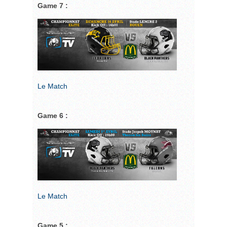
Game 7 :
Le Match
Game 6 :
Le Match
Game 5 :