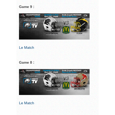
Game 9 :
Le Match
Game 8 :
Le Match